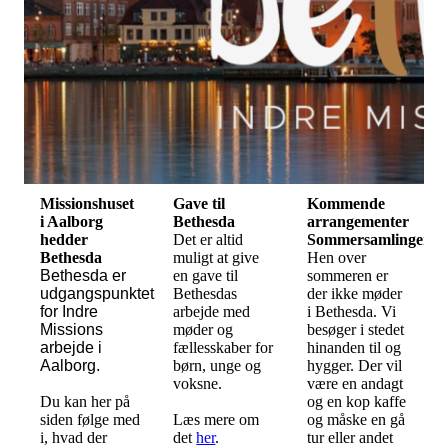
Missionshuset
Gave til
Kommende
i Aalborg
Bethesda
arrangementer
hedder
Det er altid
Sommersamlinger
Bethesda
muligt at give
Hen over
Bethesda er
en gave til
sommeren er
udgangspunktet
Bethesdas
der ikke møder
for Indre
arbejde med
i Bethesda. Vi
Missions
møder og
besøger i stedet
arbejde i
fællesskaber for
hinanden til og
Aalborg.
børn, unge og
hygger. Der vil
voksne.
være en andagt
Du kan her på
og en kop kaffe
siden følge med
Læs mere om
og måske en gå
i, hvad der
det
her
.
tur eller andet