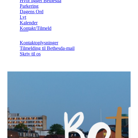
Hvor ligger Bethesda
Parkering
Dagens Ord
Lyt
Kalender
Kontakt/Tilmeld
Kontaktoplysninger
Tilmelding til Bethesda-mail
Skriv til os