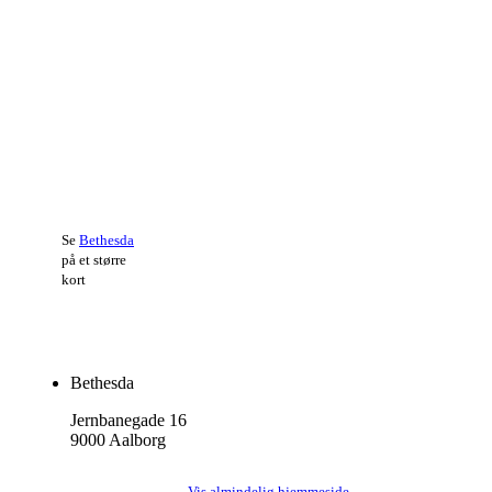
Se
Bethesda
på et større
kort
Bethesda
Jernbanegade 16
9000 Aalborg
Vis almindelig hjemmeside