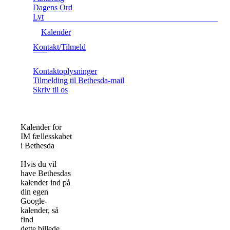
Dagens Ord
Lyt
Kalender
Kontakt/Tilmeld
Kontaktoplysninger
Tilmelding til Bethesda-mail
Skriv til os
Kalender for
IM fællesskabet
i Bethesda
Hvis du vil
have Bethesdas
kalender ind på
din egen
Google-
kalender, så
find
dette billede