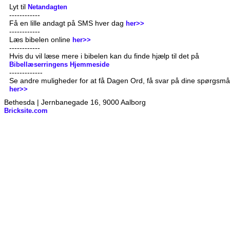
Lyt til
Netandagten
------------
Få en lille andagt på SMS hver dag
her>>
------------
Læs bibelen online
her>>
------------
Hvis du vil læse mere i bibelen kan du finde hjælp til det på
Bibellæserringens Hjemmeside
-------------
Se andre muligheder for at få Dagen Ord, få svar på dine spørgsmå
her>>
Bethesda | Jernbanegade 16, 9000 Aalborg
Bricksite.com